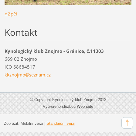
« Zpět
Kontakt
Kynologický klub Znojmo - Gránice, č.11303
669 02 Znojmo
IČO 68684517
kkznojmo
@seznam.
cz
© Copyright Kynologický klub Znojmo 2013
Vytvořeno službou
Webnode
Zobrazit:
Mobilní verzi
|
Standardní verzi