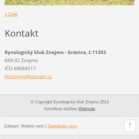
« Zpět
Kontakt
Kynologický klub Znojmo - Gránice, č.11303
669 02 Znojmo
IČO 68684517
kkznojmo
@seznam.
cz
© Copyright Kynologický klub Znojmo 2013
Vytvořeno službou
Webnode
Zobrazit:
Mobilní verzi
|
Standardní verzi