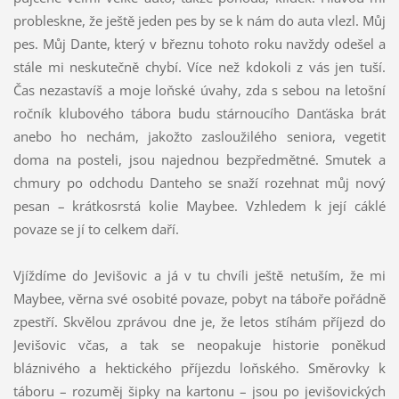
probleskne, že ještě jeden pes by se k nám do auta vlezl. Můj
pes. Můj Dante, který v březnu tohoto roku navždy odešel a
stále mi neskutečně chybí. Více než kdokoli z vás jen tuší.
Čas nezastavíš a moje loňské úvahy, zda s sebou na letošní
ročník klubového tábora budu stárnoucího Danťáska brát
anebo ho nechám, jakožto zasloužilého seniora, vegetit
doma na posteli, jsou najednou bezpředmětné. Smutek a
chmury po odchodu Danteho se snaží rozehnat můj nový
pesan – krátkosrstá kolie Maybee. Vzhledem k její cáklé
povaze se jí to celkem daří.
Vjíždíme do Jevišovic a já v tu chvíli ještě netuším, že mi
Maybee, věrna své osobité povaze, pobyt na táboře pořádně
zpestří. Skvělou zprávou dne je, že letos stíhám příjezd do
Jevišovic včas, a tak se neopakuje historie poněkud
bláznivého a hektického příjezdu loňského. Směrovky k
táboru – rozuměj šipky na kartonu – jsou po jevišovických