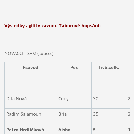
Výsledky agility závodu Táborové hopsání:
NOVÁČCI - S+M (součet)
Psovod
Pes
Tr.b.celk.
Dita Nová
Cody
30
2.
Radim Šalamoun
Bria
35
3.
Petra Hrdličková
Aisha
5
1.