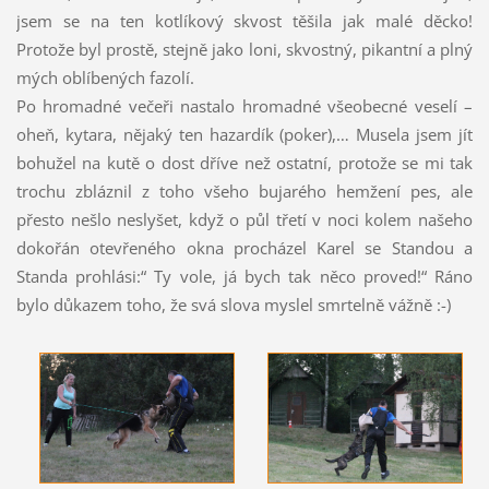
jsem se na ten kotlíkový skvost těšila jak malé děcko!
Protože byl prostě, stejně jako loni, skvostný, pikantní a plný
mých oblíbených fazolí.
Po hromadné večeři nastalo hromadné všeobecné veselí –
oheň, kytara, nějaký ten hazardík (poker),… Musela jsem jít
bohužel na kutě o dost dříve než ostatní, protože se mi tak
trochu zbláznil z toho všeho bujarého hemžení pes, ale
přesto nešlo neslyšet, když o půl třetí v noci kolem našeho
dokořán otevřeného okna procházel Karel se Standou a
Standa prohlási:“ Ty vole, já bych tak něco proved!“ Ráno
bylo důkazem toho, že svá slova myslel smrtelně vážně :-)