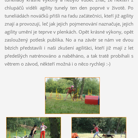
chlupáčů viděli agility tunely ten den poprvé v životě. Po
tuneliádách nováčků přišli na řadu začátečníci, kteří již agility
znají a provozují, leč jak jejich pojmenování naznačuje, jejich
agility umění je teprve v plenkách. Opět krásné výkony, opět
zasloužený potlesk publika. No a na závěr se nám ve dvou
bězích představili i naši zkušení agiliťáci, kteří již mají z let
předešlých natrénováno a naběháno, a tak tratě probíhali s
větrem o závod, někteří možná i o něco rychleji :-)