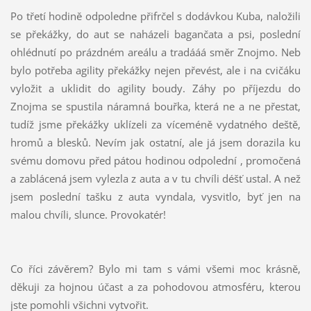
Po třetí hodině odpoledne přifrčel s dodávkou Kuba, naložili
se překážky, do aut se naházeli bagančata a psi, poslední
ohlédnutí po prázdném areálu a tradááá směr Znojmo. Neb
bylo potřeba agility překážky nejen převést, ale i na cvičáku
vyložit a uklidit do agility boudy. Záhy po příjezdu do
Znojma se spustila náramná bouřka, která ne a ne přestat,
tudíž jsme překážky uklízeli za víceméně vydatného deště,
hromů a blesků. Nevím jak ostatní, ale já jsem dorazila ku
svému domovu před pátou hodinou odpolední , promočená
a zablácená jsem vylezla z auta a v tu chvíli déšť ustal. A než
jsem poslední tašku z auta vyndala, vysvitlo, byť jen na
malou chvíli, slunce. Provokatér!
Co říci závěrem? Bylo mi tam s vámi všemi moc krásně,
děkuji za hojnou účast a za pohodovou atmosféru, kterou
jste pomohli všichni vytvořit.