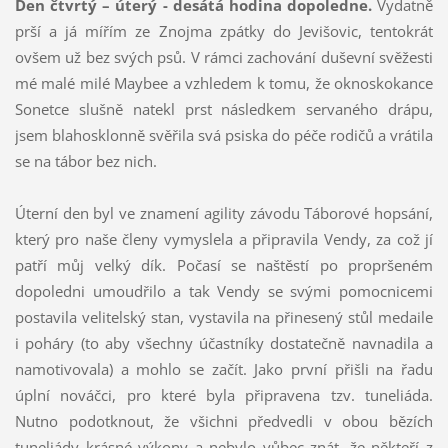
Den čtvrtý – úterý - desátá hodina dopoledne.
Vydatně
prší a já mířím ze Znojma zpátky do Jevišovic, tentokrát
ovšem už bez svých psů. V rámci zachování duševní svěžesti
mé malé milé Maybee a vzhledem k tomu, že oknoskokance
Sonetce slušně natekl prst následkem servaného drápu,
jsem blahosklonně svěřila svá psiska do péče rodičů a vrátila
se na tábor bez nich.
Úterní den byl ve znamení agility závodu Táborové hopsání,
který pro naše členy vymyslela a připravila Vendy, za což jí
patří můj velký dík. Počasí se naštěstí po propršeném
dopoledni umoudřilo a tak Vendy se svými pomocnicemi
postavila velitelský stan, vystavila na přinesený stůl medaile
i poháry (to aby všechny účastníky dostatečně navnadila a
namotivovala) a mohlo se začít. Jako první přišli na řadu
úplní nováčci, pro které byla připravena tzv. tuneliáda.
Nutno podotknout, že všichni předvedli v obou bězích
tuneliády krásné výkony a nebylo vůbec znát, že někteří z