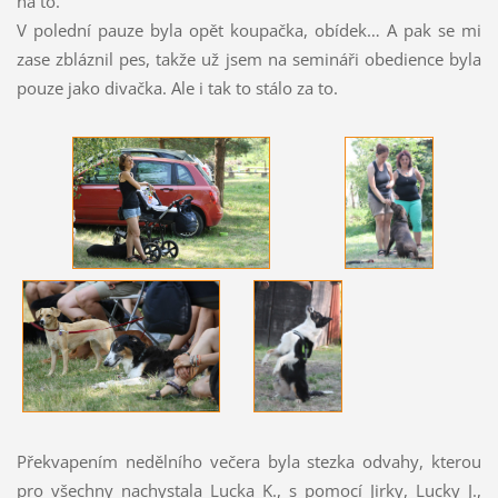
na to.
V polední pauze byla opět koupačka, obídek… A pak se mi
zase zbláznil pes, takže už jsem na semináři obedience byla
pouze jako divačka. Ale i tak to stálo za to.
Překvapením nedělního večera byla stezka odvahy, kterou
pro všechny nachystala Lucka K., s pomocí Jirky, Lucky J.,