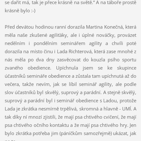
se dařit má, tak je přece krásně na světě.“ A na táboře prostě
krásně bylo :-)
Před devátou hodinou ranní dorazila Martina Konečná, která
měla naše zkušené agiliťáky, ale i úplné nováčky, provázet
nedělním i pondělním seminářem agility a chvíli poté
dorazila na místo činu i Lada Richterová, která zase mnohé z
nás měla po dva dny zasvěcovat do kouzla psího sportu
zvaného obedience. Upíchnula jsem se ke skupince
účastníků semináře obedience a zůstala tam upíchnutá až do
večera, takže nevím, jak se líbil seminář agility, ale podle
slov účastníků byl skvělý, suprový a parádní. A stejně skvělý,
suprový a parádní byl i seminář obedience s Ladou, protože
Lada je zkrátka nesmírně trpělivá, skromná a hlavně - UMÍ. A
tak díky ní mnozí zjistili, že mají psa chtivého cvičení, že mají
psa chtivého očního kontaktu a že mají psa chtivého hry. Jen
bylo zkrátka potřeba jim (páníčkům samozřejmě) ukázat, jak