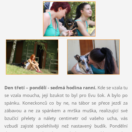
Den třetí – pondělí - sedmá hodina ranní.
Kde se vzala tu
se vzala moucha, její bzukot to byl pro Evu šok. A bylo po
spánku. Koneckonců co by ne, na tábor se přece jezdí za
zábavou a ne za spánkem a mrška muška, realizující své
bzučící přelety a nálety centimetr od vašeho ucha, vás
vzbudí zajisté spolehlivěji než nastavený budík. Pondělní