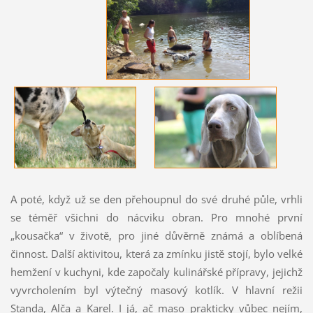
A poté, když už se den přehoupnul do své druhé půle, vrhli
se téměř všichni do nácviku obran. Pro mnohé první
„kousačka“ v životě, pro jiné důvěrně známá a oblíbená
činnost. Další aktivitou, která za zmínku jistě stojí, bylo velké
hemžení v kuchyni, kde započaly kulinářské přípravy, jejichž
vyvrcholením byl výtečný masový kotlík. V hlavní režii
Standa, Alča a Karel. I já, ač maso prakticky vůbec nejím,