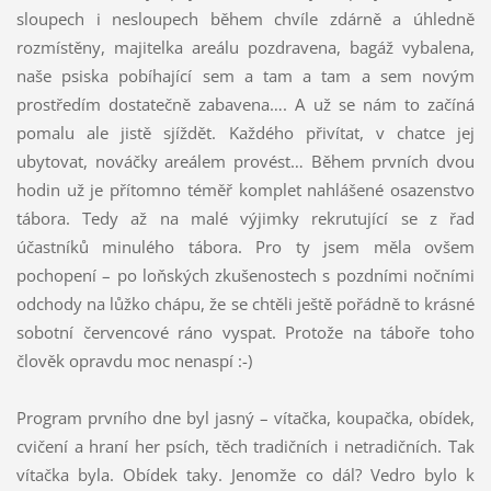
sloupech i nesloupech během chvíle zdárně a úhledně
rozmístěny, majitelka areálu pozdravena, bagáž vybalena,
naše psiska pobíhající sem a tam a tam a sem novým
prostředím dostatečně zabavena…. A už se nám to začíná
pomalu ale jistě sjíždět. Každého přivítat, v chatce jej
ubytovat, nováčky areálem provést… Během prvních dvou
hodin už je přítomno téměř komplet nahlášené osazenstvo
tábora. Tedy až na malé výjimky rekrutující se z řad
účastníků minulého tábora. Pro ty jsem měla ovšem
pochopení – po loňských zkušenostech s pozdními nočními
odchody na lůžko chápu, že se chtěli ještě pořádně to krásné
sobotní červencové ráno vyspat. Protože na táboře toho
člověk opravdu moc nenaspí :-)
Program prvního dne byl jasný – vítačka, koupačka, obídek,
cvičení a hraní her psích, těch tradičních i netradičních. Tak
vítačka byla. Obídek taky. Jenomže co dál? Vedro bylo k