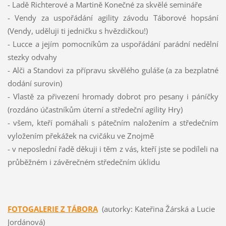
- Ladě Richterové a Martině Konečné za skvělé semináře
- Vendy za uspořádání agility závodu Táborové hopsání
(Vendy, uděluji ti jedničku s hvězdičkou!)
- Lucce a jejím pomocníkům za uspořádání parádní nedělní
stezky odvahy
- Alči a Standovi za přípravu skvělého guláše (a za bezplatné
dodání surovin)
- Vlastě za přivezení hromady dobrot pro pesany i páníčky
(rozdáno účastníkům úterní a středeční agility Hry)
- všem, kteří pomáhali s pátečním naložením a středečním
vyložením překážek na cvičáku ve Znojmě
- v neposlední řadě děkuji i těm z vás, kteří jste se podíleli na
průběžném i závěrečném středečním úklidu
FOTOGALERIE Z TÁBORA
(autorky: Kateřina Žárská a Lucie
Jordánová)