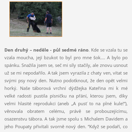
Den druhý – neděle - půl sedmé ráno
. Kde se vzala tu se
vzala moucha, její bzukot to byl pro mne šok.... A bylo po
spánku. Snažila jsem se, seč mi síly stačily, ale znovu usnout
už se mi nepodařilo. A tak jsem vyrazila z chaty ven, vítat se
svými psy nový den. Nutno podotknout, že den opět velmi
horký. Naše táborová vrchní dýdžejka Kateřina mi k mé
velké radosti pustila písničku na přání, kterou jsem, díky
velmi hlasité reprodukci (aneb „A pusť to na plné kule!“),
věnovala obratem celému, právě se probouzejícímu,
osazenstvu tábora. A tak jsme spolu s Michalem Davidem a
jeho Poupaty přivítali svorně nový den. “Když se podaří, co