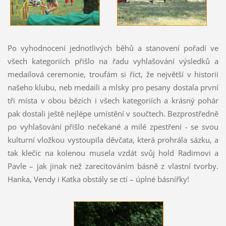
Po vyhodnocení jednotlivých běhů a stanovení pořadí ve
všech kategoriích přišlo na řadu vyhlašování výsledků a
medailová ceremonie, troufám si říct, že největší v historii
našeho klubu, neb medaili a mlsky pro pesany dostala první
tři místa v obou bězích i všech kategoriích a krásný pohár
pak dostali ještě nejlépe umístění v součtech. Bezprostředně
po vyhlašování přišlo nečekané a milé zpestření - se svou
kulturní vložkou vystoupila děvčata, která prohrála sázku, a
tak klečíc na kolenou musela vzdát svůj hold Radimovi a
Pavle – jak jinak než zarecitováním básně z vlastní tvorby.
Hanka, Vendy i Katka obstály se ctí – úplné básnířky!