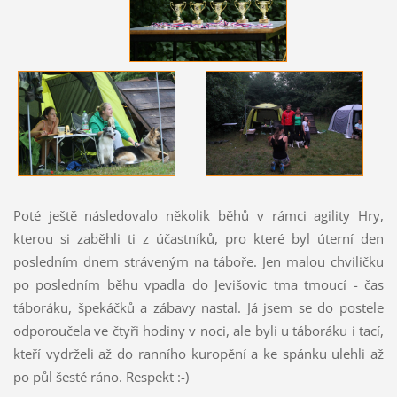
Poté ještě následovalo několik běhů v rámci agility Hry,
kterou si zaběhli ti z účastníků, pro které byl úterní den
posledním dnem stráveným na táboře. Jen malou chviličku
po posledním běhu vpadla do Jevišovic tma tmoucí - čas
táboráku, špekáčků a zábavy nastal. Já jsem se do postele
odporoučela ve čtyři hodiny v noci, ale byli u táboráku i tací,
kteří vydrželi až do ranního kuropění a ke spánku ulehli až
po půl šesté ráno. Respekt :-)