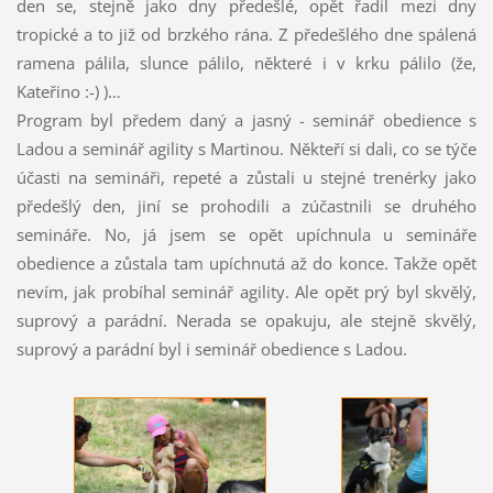
den se, stejně jako dny předešlé, opět řadil mezi dny
tropické a to již od brzkého rána. Z předešlého dne spálená
ramena pálila, slunce pálilo, některé i v krku pálilo (že,
Kateřino :-) )…
Program byl předem daný a jasný - seminář obedience s
Ladou a seminář agility s Martinou. Někteří si dali, co se týče
účasti na semináři, repeté a zůstali u stejné trenérky jako
předešlý den, jiní se prohodili a zúčastnili se druhého
semináře. No, já jsem se opět upíchnula u semináře
obedience a zůstala tam upíchnutá až do konce. Takže opět
nevím, jak probíhal seminář agility. Ale opět prý byl skvělý,
suprový a parádní. Nerada se opakuju, ale stejně skvělý,
suprový a parádní byl i seminář obedience s Ladou.