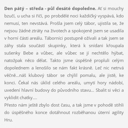
Den pátý – středa - půl desáté dopoledne.
Ať si mouchy
bzučí, u ucha si řičí, po probdělé noci každičký vyspává, kdo
nemusí, ten nevstává. Prošla jsem celý tábor, ujistila se, že
nejsou žádné ztráty na životech a spokojeně jsem se usadila
v horní části areálu. Táborníci postupně ožívali a tak jsem se
záhy stala součástí skupinky, která k snídani křoupala
sušenky Bebe a vůbec, ale vůbec se jí nechtělo hýbat,
natožpak něco dělat. Takto jsme úspěšně propluli celým
dopolednem a lenošilo se nám fakt krásně. Leč nic netrvá
věčně…náš klubový tábor se chýlil pomalu, ale jistě, ke
konci. Čekal nás úklid celého areálu, umytí hory nádobí,
uvedení hlavní budovy do původního stavu… Sbalit si věci a
vyklidit chatky….
Přesto nám ještě zbylo dost času, a tak jsme v pohodě stihli
do úspěšného konce dotáhnout rozběhanou úterní agility
Hru.