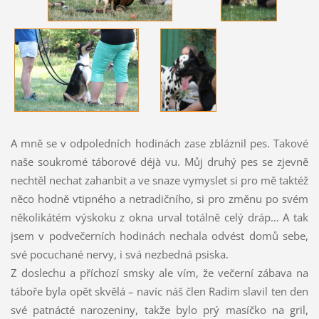
A mně se v odpoledních hodinách zase zbláznil pes. Takové
naše soukromé táborové déjà vu. Můj druhý pes se zjevně
nechtěl nechat zahanbit a ve snaze vymyslet si pro mě taktéž
něco hodně vtipného a netradičního, si pro změnu po svém
několikátém výskoku z okna urval totálně celý dráp… A tak
jsem v podvečerních hodinách nechala odvést domů sebe,
své pocuchané nervy, i svá nezbedná psiska.
Z doslechu a příchozí smsky ale vím, že večerní zábava na
táboře byla opět skvělá – navíc náš člen Radim slavil ten den
své patnácté narozeniny, takže bylo prý masíčko na gril,