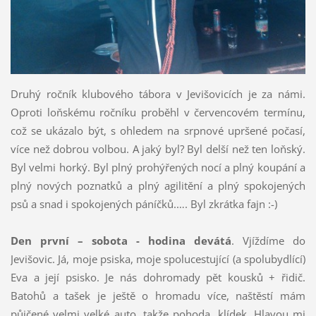
Druhý ročník klubového tábora v Jevišovicích je za námi.
Oproti loňskému ročníku proběhl v červencovém termínu,
což se ukázalo být, s ohledem na srpnové upršené počasí,
více než dobrou volbou. A jaký byl? Byl delší než ten loňský.
Byl velmi horký. Byl plný prohýřených nocí a plný koupání a
plný nových poznatků a plný agilitění a plný spokojených
psů a snad i spokojených páníčků.…. Byl zkrátka fajn :-)
Den první – sobota - hodina devátá
. Vjíždíme do
Jevišovic. Já, moje psiska, moje spolucestující (a spolubydlící)
Eva a její psisko. Je nás dohromady pět kousků + řidič.
Batohů a tašek je ještě o hromadu více, naštěstí mám
půjčené velmi velké auto, takže pohoda, klídek. Hlavou mi