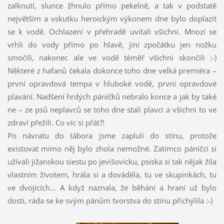
zalknutí, slunce žhnulo přímo pekelně, a tak v podstatě
největším a vskutku heroickým výkonem dne bylo doplazit
se k vodě. Ochlazení v přehradě uvítali všichni. Mnozí se
vrhli do vody přímo po hlavě, jiní zpočátku jen nožku
smočili, nakonec ale ve vodě téměř všichni skončili :-)
Některé z hafanů čekala dokonce toho dne velká premiéra –
první opravdová tempa v hluboké vodě, první opravdové
plavání. Nadšení hrdých páníčků nebralo konce a jak by také
ne – ze psů neplavců se toho dne stali plavci a všichni to ve
zdraví přežili. Co víc si přát?!
Po návratu do tábora jsme zapluli do stínu, protože
existovat mimo něj bylo zhola nemožné. Zatímco páníčci si
užívali jižanskou siestu po jevišovicku, psiska si tak nějak žila
vlastním životem, hrála si a dováděla, tu ve skupinkách, tu
ve dvojicích… A když naznala, že běhání a hraní už bylo
dosti, ráda se ke svým pánům tvorstva do stínu přichýlila :-)