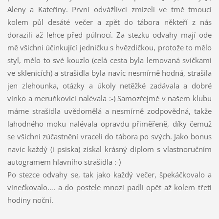
Aleny a Kateřiny. První odvážlivci zmizeli ve tmě tmoucí
kolem půl desáté večer a zpět do tábora někteří z nás
dorazili až lehce před půlnocí. Za stezku odvahy mají ode
mě všichni účinkující jedničku s hvězdičkou, protože to mělo
styl, mělo to své kouzlo (celá cesta byla lemovaná svíčkami
ve sklenicích) a strašidla byla navíc nesmírně hodná, strašila
jen zlehounka, otázky a úkoly netěžké zadávala a dobré
vínko a meruňkovici nalévala :-) Samozřejmě v našem klubu
máme strašidla uvědomělá a nesmírně zodpovědná, takže
lahodného moku nalévala opravdu přiměřeně, díky čemuž
se všichni zúčastnění vraceli do tábora po svých. Jako bonus
navíc každý (i psiska) získal krásný diplom s vlastnoručním
autogramem hlavního strašidla :-)
Po stezce odvahy se, tak jako každý večer, špekáčkovalo a
vínečkovalo…. a do postele mnozí padli opět až kolem třetí
hodiny noční.