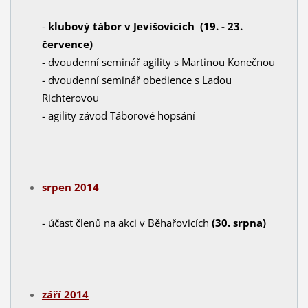
-
klubový tábor
v Jevišovicích (19. - 23.
července)
- dvoudenní seminář agility s Martinou Konečnou
- dvoudenní seminář obedience s Ladou
Richterovou
- agility závod Táborové hopsání
srpen 2014
- účast členů na akci v Běhařovicích
(30. srpna)
září 2014