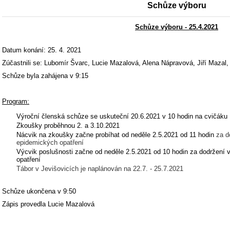
Schůze výboru
Schůze výboru - 25.4.2021
Datum konání: 25. 4. 2021
Zúčastnili se: Lubomír Švarc, Lucie Mazalová, Alena Nápravová, Jiří Mazal
Schůze byla zahájena v 9:15
Program:
Výroční členská schůze se uskuteční 20.6.2021 v 10 hodin na cvičáku
Zkoušky proběhnou 2. a 3.10.2021
Nácvik na zkoušky začne probíhat od neděle 2.5.2021 od 11 hodin
za d
epidemických opatření
Výcvik poslušnosti začne od neděle 2.5.2021 od 10 hodin za dodržení
opatření
Tábor v Jevišovicích je naplánován na 22.7. - 25.7.2021
Schůze ukončena v 9:50
Zápis provedla Lucie Mazalová