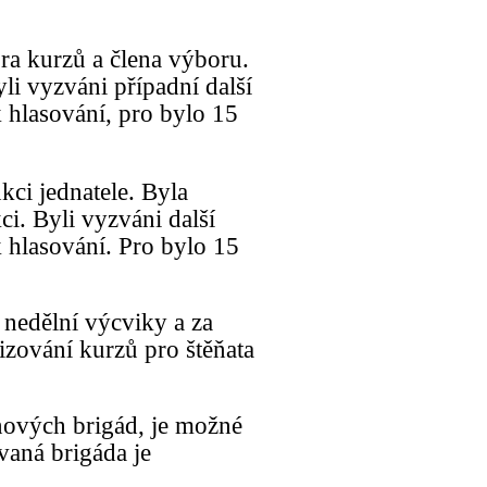
ra kurzů a člena výboru.
li vyzváni případní další
 k hlasování, pro bylo 15
ci jednatele. Byla
ci. Byli vyzváni další
 k hlasování. Pro bylo 15
nedělní výcviky a za
izování kurzů pro štěňata
nových brigád, je možné
vaná brigáda je