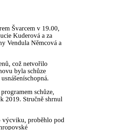
rem Švarcem v 19.00,
Lucie Kuderová a za
vány Vendula Němcová a
enů, což netvořilo
Znovu byla schůze
 usnášeníschopná.
s programem schůze,
ok 2019. Stručně shrnul
.
ho výcviku, proběhlo pod
hropovské