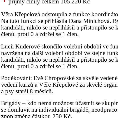
příjmy činily celkem 105.220 Kč
Věra Křepelová odstoupila z funkce koordináto
Na tuto funkci se přihlásila Dana Minichová. By
kandidáti, nikdo se nepřihlásil a přistoupilo se
členů, proti 0 a zdržel se 1 člen.
Lucii Kuderové skončilo volební období ve funk
navržena na další volební období ve stejné funk
kandidáti, nikdo se nepřihlásil a přistoupilo se
členů, proti 0 a zdržel se 1 člen.
Poděkování: Evě Chropovské za skvěle vedené 
vedení kurzů a Věře Křepelové za skvělé organ
a psy starší 8 měsíců.
Brigády – kdo nemá možnost účastnit se skupi
se domluvit na individuální brigádě, neodpraco
zpoplatněna částkou 250 Kč.