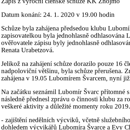
Zápis z výroční členské schůze KK Znojmo
Datum konání: 24. 1. 2020 v 19.00 hodin
Schůze byla zahájena předsedou klubu Lubomí
zapisovatelkou byla jednohlasně odhlasována 
ověřovatele zápisu byly jednohlasně odhlaso
Renata Urabetzová.
Jelikož na zahájení schůze dorazilo pouze 16 čl
nadpoloviční většinu, byla schůze přerušena. 
zahájena v 19.05 Lubomírem Švarcem, nyní již
Na začátku seznámil Lubomír Švarc přítomné 
následně přednesl zprávu o činnosti klubu za r
veškeré aktivity a důležité momenty roku 2019
- zajištění nedělních výcviků, včetně služební
dohledem výcvikářů Lubomíra Švarce a Evy C