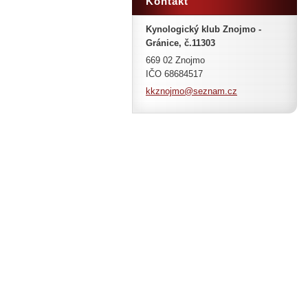
Kontakt
Kynologický klub Znojmo -
Gránice, č.11303
669 02 Znojmo
IČO 68684517
kkznojmo
@seznam.
cz