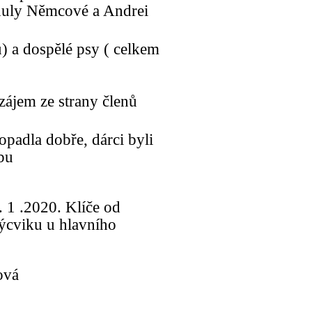
nduly Němcové a Andrei
ů) a dospělé psy ( celkem
ezájem ze strany členů
opadla dobře, dárci byli
bu
 1 .2020. Klíče od
ýcviku u hlavního
ová