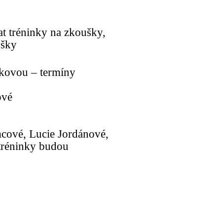
t tréninky na zkoušky,
ušky
íkovou – termíny
ové
mcové, Lucie Jordánové,
tréninky budou