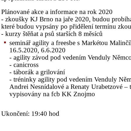
Plánované akce a informace na rok 2020
- zkoušky KJ Brno na jaře 2020, budou probíha
které budou vypsány po přidělení termínu zko
- kurzy štěňat a psů starších 8 měsíců
seminář agility a freesbe s Markétou Malinč
16.5.2020, 6.6.2020
- agility závod pod vedením Venduly Němc
- canicross
- táborák a grilování
- tréninky agility pod vedením Venduly Ně
Andrei Nesnídalové a Renaty Urabetzové – 
vypisovány na fcb KK Znojmo
Ukončení: 19:40 hod